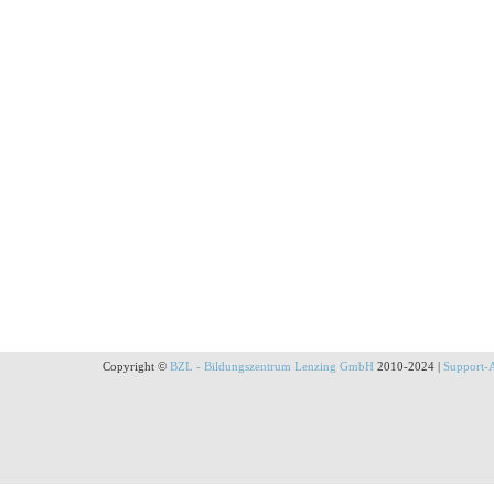
Copyright ©
BZL - Bildungszentrum Lenzing GmbH
2010-2024 |
Support-